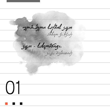
ულმობელი საქმის კაცი
არჩილ ჯორჯაძე
კაცი - სახელმწიფო
ვაჟა შუბითიძე
01