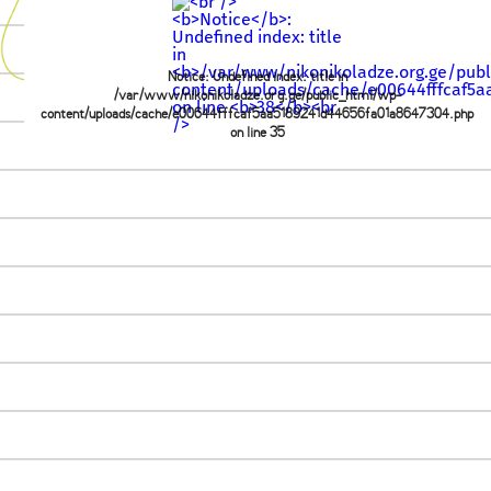
Notice
: Undefined index: title in
/var/www/nikonikoladze.org.ge/public_html/wp-
content/uploads/cache/e00644fffcaf5aa5189241d44656fa01a8647304.php
on line
35